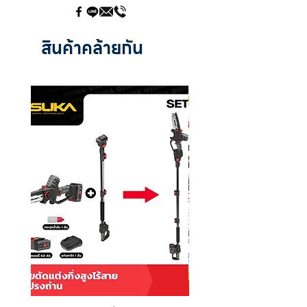
ขนาดแกนหมุน
3/8”-24 UNF
ความเร็วรอบ
16000 RPM
อัตราการใช้ลม
4 CFM
สินค้าคล้ายกัน
แรงดันลมขณะใช้งาน
90 PSI
ขนาดรูลมเข้า
1/4" NPT
ขนาดสายลม
3/8"