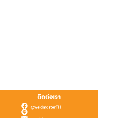
ติดต่อเรา
@weldmasterTH
@weldmaster
weld.master.online@gmail.com