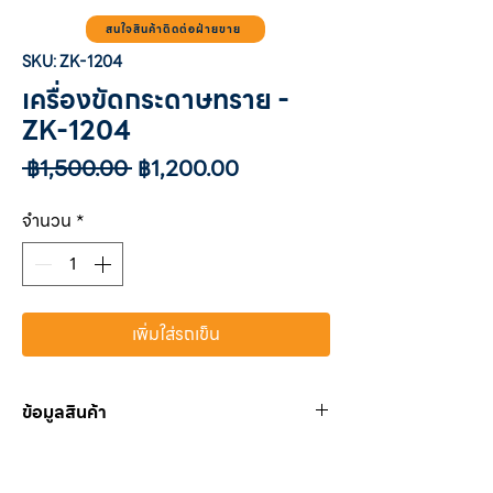
สนใจสินค้าติดต่อฝ่ายขาย
SKU: ZK-1204
เครื่องขัดกระดาษทราย -
ZK-1204
ราคา
ราคา
 ฿1,500.00 
฿1,200.00
ปกติ
ขาย
ลด
จำนวน
*
เพิ่มใส่รถเข็น
ข้อมูลสินค้า
ขนาดแผ่นขัด
3”(76mm.), 4.5”(115mm.),
5.5”(140mm.)