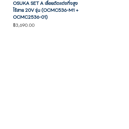
OSUKA SET A เลื่อยตัดแต่งกิ่งสูง
OSUKA เครื่องตัดแต่งพุ่มไ
ไร้สาย 20V รุ่น (OCMC536-M1 +
20V รุ่น OCHT436-M1 พ
OCMC2536-01)
แบต
ราคา
ราคา
฿3,690.00
฿2,590.00