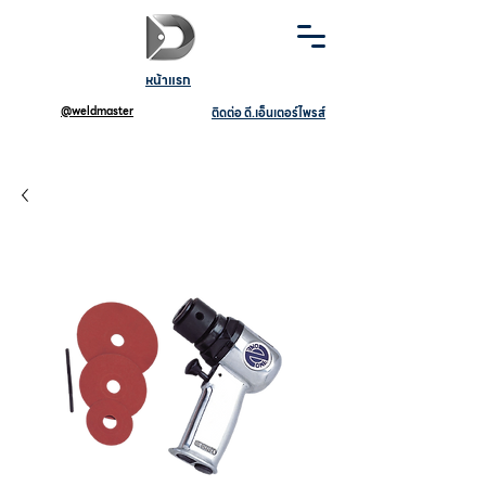
หน้าแรก
@weldmaster
ติดต่อ ดี.เอ็นเตอร์ไพรส์