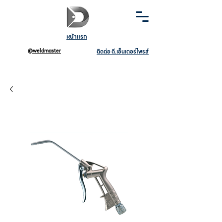
หน้าแรก
@weldmaster
ติดต่อ ดี.เอ็นเตอร์ไพรส์