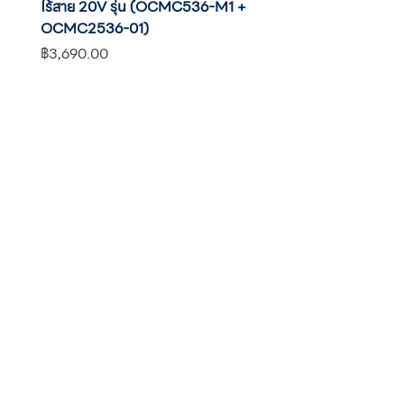
ไร้สาย 20V รุ่น (OCMC536-M1 +
20V รุ่น OCHT436-M1 พ
OCMC2536-01)
แบต
ราคา
ราคา
฿3,690.00
฿2,590.00