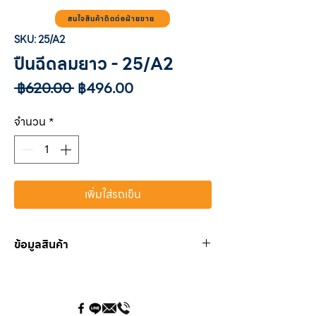
สนใจสินค้าติดต่อฝ่ายขาย
SKU: 25/A2
ปืนฉีดลมยาว - 25/A2
ราคา
ราคา
 ฿620.00 
฿496.00
ปกติ
ขาย
ลด
จำนวน
*
เพิ่มใส่รถเข็น
ข้อมูลสินค้า
25/A2
เกลียว
11/A
ปืนทำจากอลูมิเนียมชุบนิกเกิล
ยาว 180 mm.