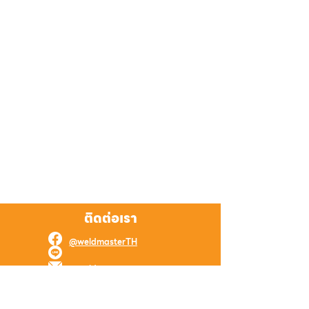
ติดต่อเรา
@weldmasterTH
@weldmaster
weld.master.online@gmail.com