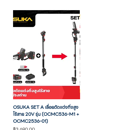
W165 x H160 x L355 mm
W6.6 x H6.4 x L14.2 inch
6 pcs / 0.0801 CMB / CTN
2,160 pcs / 20’
OSUKA SET A เลื่อยตัดแต่งกิ่งสูง
OSUKA เครื่องตัดแต่งพุ่มไ
ไร้สาย 20V รุ่น (OCMC536-M1 +
20V รุ่น OCHT436-M1 พ
OCMC2536-01)
แบต
ราคา
ราคา
฿3,690.00
฿2,590.00