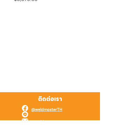
ติดต่อเรา
@weldmasterTH
@weldmaster
weld.master.online@gmail.com