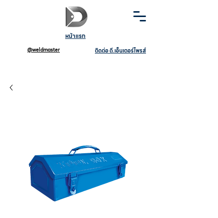
หน้าแรก
@weldmaster
ติดต่อ ดี.เอ็นเตอร์ไพรส์