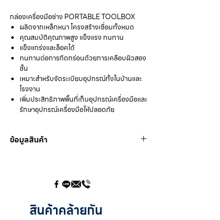
กล่องเครื่องมือช่าง PORTABLE TOOLBOX
ผลิตจากเหล็กหนา โครงสร้างเชื่อมทั้งหมด
คุณสมบัติคุณภาพสูง แข็งแรง ทนทาน
แข็งแกร่งและล็อคได้
ทนทานต่อการกัดกร่อนด้วยการเคลือบผิวสอง
ชั้น
เหมาะสำหรับจัดระเบียบอุปกรณ์ทั้งในบ้านและ
โรงงาน
เพิ่มประสิทธิภาพพื้นที่เก็บอุปกรณ์เครื่องมือและ
รักษาอุปกรณ์เครื่องมือให้ปลอดภัย
ข้อมูลสินค้า
#01
W150 x H105 x L360 mm
W6 x H4 x L14 inch
24 pcs / 0.1940 CMB / CTN
3,408 pcs / 20’
สินค้าคล้ายกัน
#08