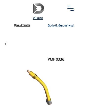
หน้าแรก
@weldmaster
ติดต่อ ดี.เอ็นเตอร์ไพรส์