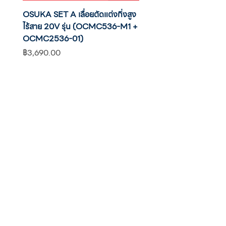
OSUKA SET A เลื่อยตัดแต่งกิ่งสูง
OSUKA เครื่องตัดแต่งพุ่มไ
ไร้สาย 20V รุ่น (OCMC536-M1 +
20V รุ่น OCHT436-M1 พ
OCMC2536-01)
แบต
ราคา
ราคา
฿3,690.00
฿2,590.00