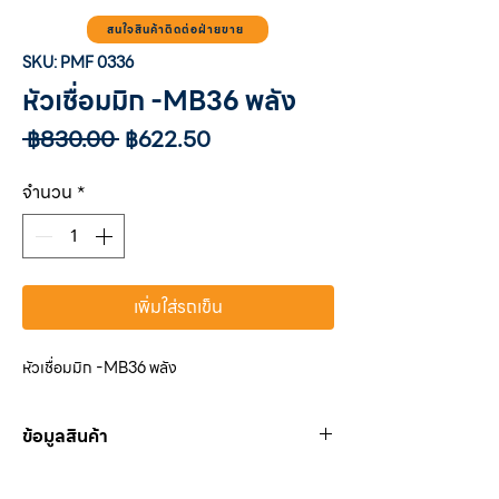
สนใจสินค้าติดต่อฝ่ายขาย
SKU: PMF 0336
หัวเชื่อมมิก -MB36 พลัง
ราคา
ราคา
 ฿830.00 
฿622.50
ปกติ
ขาย
ลด
จำนวน
*
เพิ่มใส่รถเข็น
หัวเชื่อมมิก -MB36 พลัง
ข้อมูลสินค้า
PMF 0336