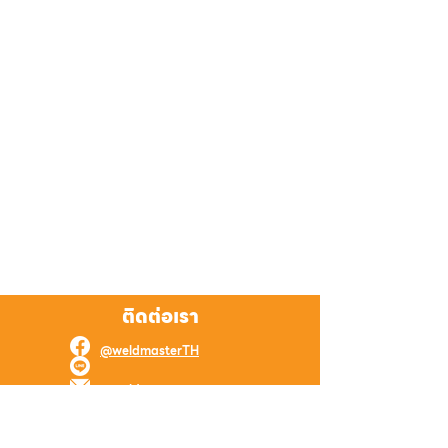
ติดต่อเรา
@weldmasterTH
@weldmaster
weld.master.online@gmail.com