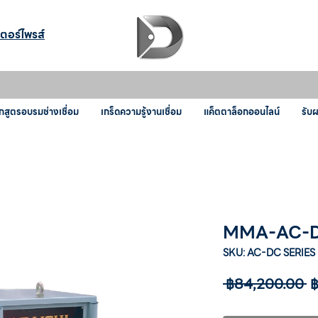
เตอร์ไพรส์
กสูตรอบรมช่างเชื่อม
เกร็ดความรู้งานเชื่อม
แค็ตตาล็อกออนไลน์
รับ
MMA-AC-D
SKU: AC-DC SERIES
ร
 ฿84,200.00 
฿
ป