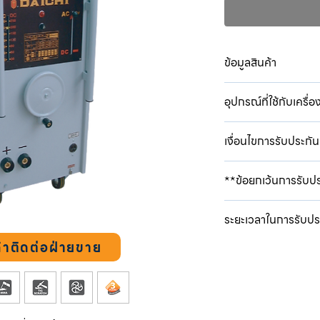
ข้อมูลสินค้า
แรงดันไฟฟ้าด้านเข
อุปกรณ์ที่ใช้กับเครื่
ความถี่/เฟส ( FR
(Hz/Ph)
แรงดันไฟฟ้าด้านเข
กำลังไฟฟ้าดันเข้า
เงื่อนไขการรับประกัน
อุปกรณ์ควบคุมคว
(kW/kVA)
ความถี่ไฟฟ้า 60 Hz.
กระแสไฟเชื่อม ( 
1. บริษัท ดี.เอ็นเตอร์ไ
อุปกรณ์ช่วยประหยั
**ข้อยกเว้นการรับป
DC 70 - 400 แอมป
จากวันที่ซื้อสินค้า โดย
อุปกรณ์ป้องกันระดั
วัฏจักรทำงาน ( 
วิสัยและเป็นการชำรุด บก
อุปกรณ์ตัดการทำงา
1. มีการแก้ไข ดัดแปลง ซ
70% AC420 DC34
ให้การรับประกันมีความส
ระยะเวลาในการรับปร
มิใช่ช่างของบริษัท หรื
แรงดันไฟจ่ายขณะไ
ข้อมูลลงในใบรับประกันโ
80 โวลท์ (V)
ใบรับประกันส่วนที่ 2 ไว้
้าติดต่อฝ่ายขาย
ในประเทศ
2. ความเสียหายโดยเจตนาทำ
แรงดันไฟขณะเชื่
บริษัท
รุ่น DN-SERIES
ตกหล่น ประมาท อุบัติเห
44 โวลท์ (V)
รับประกันหม้อแปลง 
ทำความเสียหาย
สายไฟเข้า/สายไฟเ
2. การรับประกันจะครอบค
รับประกันพาวเวอร์ เ
25/95 มม² (mm²)
หายโดยช่างผู้ชำนาญกา
รับประกันตัวเครื่อง 1
3. ความเสียหายใดๆ เนื่
ขนาด ( กว้าง x ลึก
บริษัทมีกรรมสิทธิ์ในชิ้