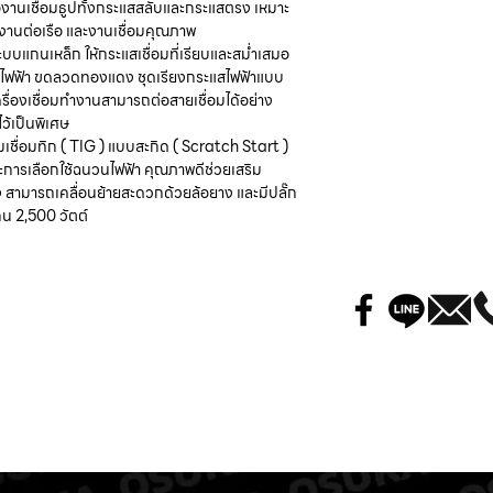
รับประกันชุดป้อนลวด
่องานเชื่อมธูปทั้งกระแสสลับและกระแสตรง เหมาะ
ครบเฟส ไฟลัดวงจร การต
67 x 75 x 110 ซม 
การรับประกันนี้
 งานต่อเรือ และงานเชื่อมคุณภาพ
เล็กกว่าพิกัดในการทำง
น้ำหนัก ( WEIGHT
ะบบแกนเหล็ก ให้กระแสเชื่อมที่เรียบและสม่ำเสมอ
3. ผู้ซื้อต้องแสดงบัตร
ไฟฟ้า ขดลวดทองแดง ชุดเรียงกระแสไฟฟ้าแบบ
4. การรับประกันมิได้ร
แก่ช่างของบริษัททุกครั้
ื่องเชื่อมทำงานสามารถต่อสายเชื่อมได้อย่าง
อุปกรณ์ที่เสื่อมอายุจา
ค่าใช้จ่ายในการซ่อมปกต
ว้เป็นพิเศษ
สายเชื่อม คีม/ปืนที่เป็
มเชื่อมทิก ( TIG ) แบบสะกิด ( Scratch Start )
อุปกรณ์สิ้นเปลืองต่างๆ 
4. การรับประกันนี้ เป็น
ารเลือกใช้ฉนวนไฟฟ้า คุณภาพดีช่วยเสริม
เช่น คอนเทคเตอร์ รีเลย์
ค่าแรงเท่านั้น ไม่รวมถึ
ามารถเคลื่อนย้ายสะดวกด้วยล้อยาง และมีปลั๊ก
หมายเหตุ :
บริการนอกสถานที่ ค่
กิน 2,500 วัตต์
(*) การรับประกันในหม
แผงวงจรควบคุม, ชุดความ
5. ความรับผิดชอบทั้งหล
โซลินอยด์ (วาล์วไฟฟ้า), 
ตรงและทางอ้อม อันเกิดข
การรับประกัน
5. การใช้เครื่องเกินกำล
แคตตาล๊อค หรือผิดไป
6. การรับประกันและการ
สามารถส่งรายละเอียดคว
6. การเสื่อมชำรุดเนื่อ
ได้ที่
สภาพแวดล้อม ผุกร่อน สีจ
อีเมล์ :
weld.master.o
สมควร การเสื่อมสภาพ
โทรสาร +66-2420-9
เราจะให้คำแนะนำที่จำเ
ต้องส่งกลับสินค้า ต้อ