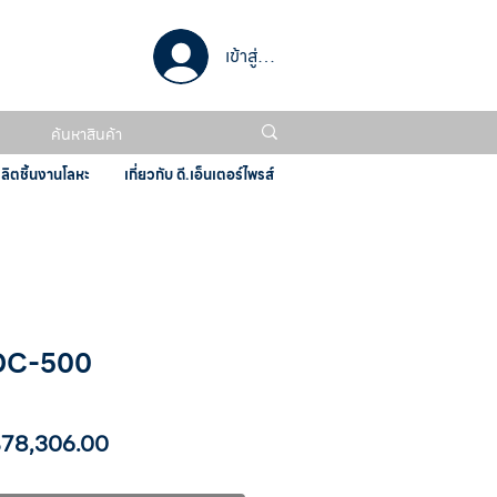
เข้าสู่ระบบ
ผลิตชิ้นงานโลหะ
เกี่ยวกับ ดี.เอ็นเตอร์ไพรส์
C-500
าคา
ราคา
78,306.00
กติ
ขาย