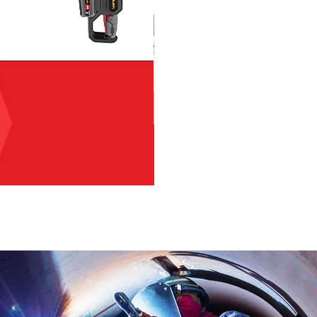
OSUKA เครื่องตัดแต่งพุ่มไม้ไร้ส
ราคา
฿2,590.00