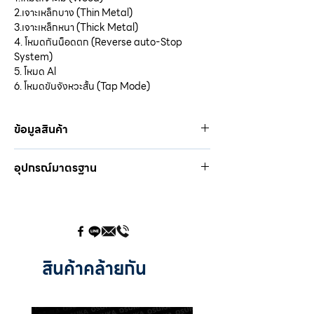
2.เจาะเหล็กบาง (Thin Metal)
3.เจาะเหล็กหนา (Thick Metal)
4. โหมดกันน็อดตก (Reverse auto-Stop
System)
5. โหมด Al
6. โหมดขันจังหวะสั้น (Tap Mode)
ข้อมูลสินค้า
🔺ชนิดมอเตอร์ / Motor Type ไร้แปรงถ่าน /
อุปกรณ์มาตรฐาน
brushless
🔺ขนาดหัวจับดอก / Hex (Chuck) Size หัว
🔺แบตเตอรี่ 2.0Ah. 1ก้อน
จับดอกแบบสวมเร็ว : 6.35 มม. (1/4"")
🔺แท่นชาร์จ 1 อัน
🔺แรงบิดสูงสุด / Torque 0-240 นิวตันเมตร
🔺ตะขอเกี่ยว 1 อัน
🔺ความเร็วรอบการหมุนต่ำที่สุด : 50 rpm
🔺ดอกไขควง 1 อัน
🔺ความเร็วรอบ / No-load speed
🔺สายคล้องแขน 1 อัน
1,200/1,900/2,850/3,550 รอบ/นาที
สินค้าคล้ายกัน
🔺อัตรากระแทก / Impact Rate
1,620/2,580/3,350/4150 รอบต่อนาที
🔺ความยาวตัวเครื่อง / Length 104 มม