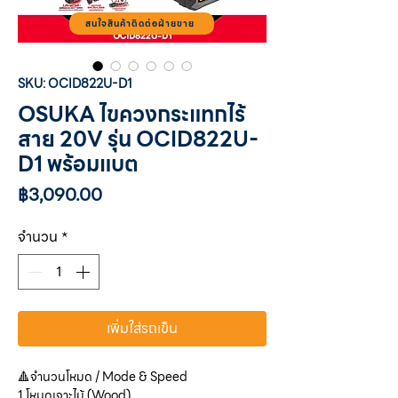
สนใจสินค้าติดต่อฝ่ายขาย
SKU: OCID822U-D1
OSUKA ไขควงกระแทกไร้
สาย 20V รุ่น OCID822U-
D1 พร้อมแบต
ราคา
฿3,090.00
จำนวน
*
เพิ่มใส่รถเข็น
🔺จํานวนโหมด / Mode & Speed
1.โหมดเจาะไม้ (Wood)