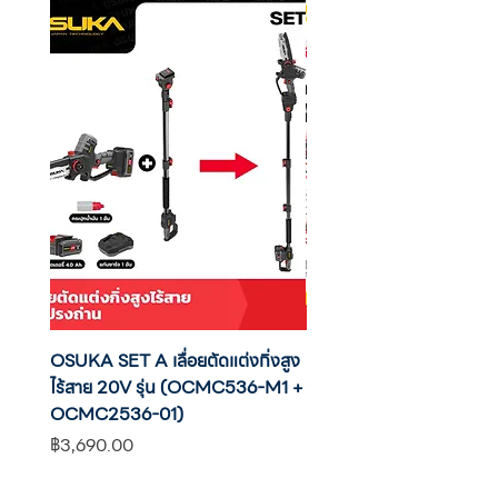
🔺VOLTAGE แรงดันไฟฟ้า (โวล์ท) 20V
🔺นํ้าหนัก (Kg) ตัวเปล่า 0.93 กก.
🔺นํ้าหนัก (Kg) รวมแบต 2Ah 1.3 กก
OSUKA SET A เลื่อยตัดแต่งกิ่งสูง
OSUKA เครื่องตัดแต่งพุ่มไ
ไร้สาย 20V รุ่น (OCMC536-M1 +
20V รุ่น OCHT436-M1 พ
OCMC2536-01)
แบต
ราคา
ราคา
฿3,690.00
฿2,590.00