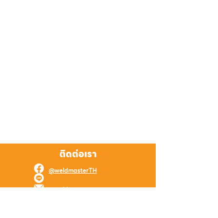
ติดต่อเรา
@weldmasterTH
@weldmaster
weld.master.online@gmail.com