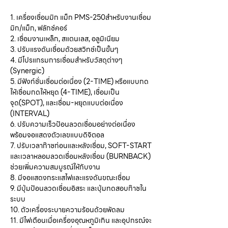
1. เครื่องเชื่อมมิก แม็ก PMS-250สำหรับงานเชื่อม
มิก/แม็ก, ฟลักซ์คอร์
2. เชื่อมงานเหล็ก, สแตนเลส, อลูมิเนียม
3. ปรับแรงดันเชื่อมด้วยสวิทช์เป็นขั้นๆ
4. มีโปรแกรมการเชื่อมสำหรับวัสดุต่างๆ
(Synergic)
5. มีฟังก์ชั่นเชื่อมต่อเนื่อง (2-TIME) หรือแบบกด
ให้เชื่อมกดให้หยุด (4-TIME), เชื่อมเป็น
จุด(SPOT), และเชื่อม-หยุดแบบต่อเนื่อง
(INTERVAL)
6. ปรับความเร็วป้อนลวดเชื่อมอย่างต่อเนื่อง
พร้อมจอแสดงตัวเลขแบบดิจิตอล
7. ปรับเวลาก๊าซก่อนและหลังเชื่อม, SOFT-START
และเวลาหลอมลวดเชื่อมหลังเชื่อม (BURNBACK)
ช่วยเพิ่มความสมบูรณ์ให้กับงาน
8. มีจอแสดงกระแสไฟและแรงดันขณะเชื่อม
9. มีปุ่มป้อนลวดเชื่อมอิสระ และปุ่มทดสอบก๊าซใน
ระบบ
10. ตัวเครื่องระบายความร้อนด้วยพัดลม
11. มีไฟเตือนเมื่อเครื่องอุณหภูมิเกิน และอุปกรณ์จะ