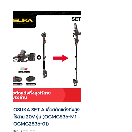
ไฟเกิน ไฟไม่ครบเฟส ไฟลัดวงจร การต่อไฟเข้าผิด
กรรมสิทธิ์ในชิ้นส่วนที่ถูกเปลี่ยนออกมาจากเครื่อง
การต่อสายไฟยาว, สายไฟเล็กกว่าพิกัดในการ
จากการรับประกันนี้
ทำงาน
3. ผู้ซื้อต้องแสดงบัตรรับประกัน ที่ปราศจากการ
4. การรับประกันมิได้รวมถึงอุปกรณ์ภายนอกตัว
แก้ไขสาระสำคัญแก่ช่างของบริษัททุกครั้งที่ขอรับ
เครื่อง และ อุปกรณ์ที่เสื่อมอายุจากการใช้งานตาม
บริการ มิฉะนั้นทางบริษัทจะคิดค่าใช้จ่ายในการซ่อม
ปกติ เช่น ปลั๊กไฟ สายไฟ สายเชื่อม คีม/ปืนที่เป็น
ปกติ
ส่วนประกอบการเชื่อมต่างๆ อะไหล่หรืออุปกรณ์สิ้น
เปลืองต่างๆ อะไหล่อิเล็กทรอนิกที่มีอายุการใช้งาน
4. การรับประกันนี้ เป็นการรับประกันเฉพาะชิ้นส่วน
เช่น คอนเทคเตอร์ รีเลย์ ฯลฯ (*)
อะไหล่และค่าแรงเท่านั้น ไม่รวมถึงค่ายานพาหนะ ค่า
หมายเหตุ :
ขนส่ง ค่าใช้จ่ายในการบริการนอกสถานที่ ค่าตรวจ
(*) การรับประกันในหมวดของ Machine ข้างต้น
สอบการทำงานของสินค้า
ประกอบด้วย : แผงวงจรควบคุม, ชุดความถี่สูง,
ชุดขับลวด, แผงหน้าปัด, วาล์วโซลินอยด์ (วาล์ว
5. ความรับผิดชอบทั้งหลายที่เกี่ยวข้องกับความ
ไฟฟ้า), สวิซต์, พัดลม
เสียหายทั้งทางตรงและทางอ้อม อันเกิดขึ้นกับ
บุคคลและสิ่งของจะไม่อยู่ในข่ายการรับประกัน
5. การใช้เครื่องเกินกำลัง หรือเกินข้อกำหนดจาก
คู่มือการใช้งาน แคตตาล๊อค หรือผิดไปจากคำ
OSUKA SET A เลื่อยตัดแต่งกิ่งสูง
OSUKA เครื่องตัดแต่งพุ่มไ
6. การรับประกันและการบริการแก่ลูกค้าในต่าง
แนะนำของตัวแทนจำหน่าย
ไร้สาย 20V รุ่น (OCMC536-M1 +
20V รุ่น OCHT436-M1 พ
ประเทศ ท่านสามารถส่งรายละเอียดความเสียหาย
มาให้ฝ่ายบริการผลิตภัณฑ์ได้ที่
OCMC2536-01)
แบต
6. การเสื่อมชำรุดเนื่องจากขาดการบำรุงรักษา เช่น
อีเมล์ :
weld.master.online@gmail.com
ราคา
ราคา