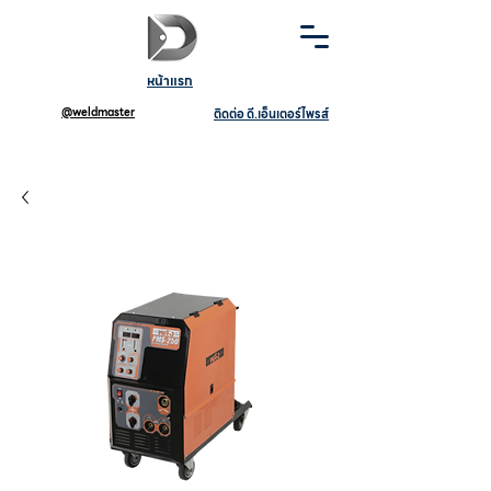
หน้าแรก
@weldmaster
ติดต่อ ดี.เอ็นเตอร์ไพรส์