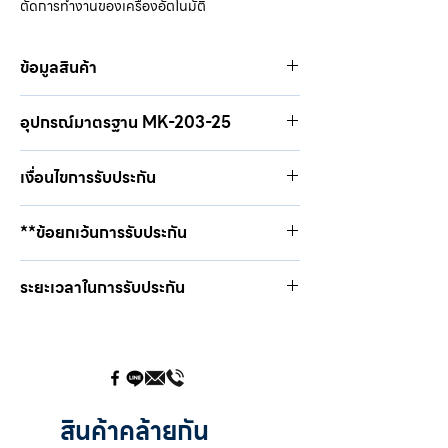
ตัดการทำงานของเครื่องอัตโนมัติ
ข้อมูลสินค้า
แรงดันไฟฟ้าด้านเข้า 220/380 โวลท์
อุปกรณ์มาตรฐาน MK-203-25
กำลังไฟฟ้าด้านเข้า 9.9/8.3 เควีเอ
กระแสไฟเชื่อม 30 - 250 แอมป์
ปืนเชื่อมมิก/แม็ก #200 ยาว 3 ม.
วัฎจักรการทำงาน 60 %
เงื่อนไขการรับประกัน
คีมจับชิ้นงาน + สายเชื่อมยาว 3 ม.
แรงดันไฟจ่ายขณะไร้ภาระ 15.5 - 36 โวลท์
สายลมไนล่อน ยาว 3 ม.
จำนวนระดับการปรับแรงดัน 2 x 10
1. บริษัท ดี.เอ็นเตอร์ไพรส์ จำกัด ขอรับประกัน
ตัวปรับก๊าซ CO₂
**ข้อยกเว้นการรับประกัน
ขนาดลวดเชื่อมแนะนำ MS/SS 0.6 - 1.2
คุณภาพสินค้านับจากวันที่ซื้อสินค้า โดยสินค้าต้อง
ปลายหัวเชื่อม 5 อัน
มม./AL 0.8 - 1.2 มม.
ใช้งานอย่างถูกต้องตามปกติวิสัยและเป็นการชำรุด
1. มีการแก้ไข ดัดแปลง ซ่อมแซมอุปกรณ์ หรือชิ้น
ขนาด กว้าง x ลึก x สูง 38 x 91 x 68 ซม.
บกพร่อง เนื่องจากการผลิตเท่านั้น เพื่อให้การรับ
ระยะเวลาในการรับประกัน
ส่วนโดยช่างที่มิใช่ช่างของบริษัท หรือตัวแทน
น้ำหนัก 85/95 กก.
ประกันมีความสมบูรณ์ ให้ตัวแทนจำหน่าย/ผู้ซื้อ
จำหน่ายของบริษัท
กรอกข้อมูลลงในใบรับประกันโดยระบุหมายเลย
ในประเทศ
เครื่องให้ครบถ้วน เก็บใบรับประกันส่วนที่ 2 ไว้ที่ตัว
รุ่น PMS-250
2. ความเสียหายโดยเจตนาทำ รู้เท่าไม่ถึงการณ์ ใช้
ท่าน และส่งใบรับประกันส่วนที่ 1 คืนบริษัท
รับประกันหม้อแปลง 2 ปี
ผิดวิธี เครื่องตกหล่น ประมาท อุบัติเหตุ ภัย
รับประกันพาวเวอร์ เรคติไฟเออร์ 3 ปี
ธรรมชาติต่างๆ สัตว์และแมลงไปทำความเสียหาย
2. การรับประกันจะครอบคลุมถึงชิ้นส่วนที่ตรวจ
รับประกันตัวเครื่อง 1 ปี
สินค้าคล้ายกัน
พบว่าชำรุด เสียหายโดยช่างผู้ชำนาญการของ
รับประกันชุดป้อนลวด 1 ปี
3. ความเสียหายใดๆ เนื่องจากระบบไฟฟ้า เช่น ไฟตก
บริษัท ภายในระยะเวลารับประกัน บริษัทมี