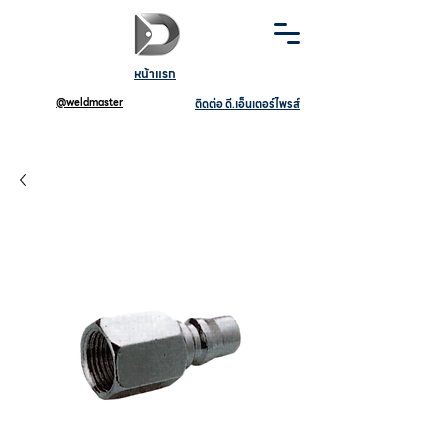
หน้าแรก
@weldmaster
ติดต่อ ดี.เอ็นเตอร์ไพรส์