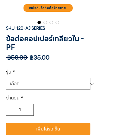
สนใจสินค้าติดต่อฝ่ายขาย
SKU: 120-AJ SERIES
ข้อต่อคอปเปอร์เกลียวใน -
PF
ราคา
ราคา
 ฿50.00 
฿35.00
ปกติ
ขาย
ลด
รุ่น
*
จำนวน
*
เพิ่มใส่รถเข็น