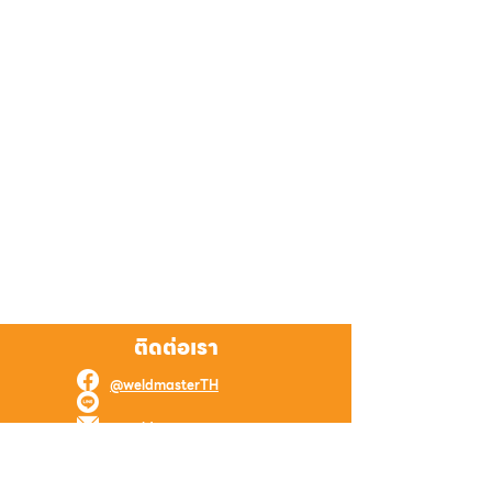
ติดต่อเรา
@weldmasterTH
@weldmaster
weld.master.online@gmail.com