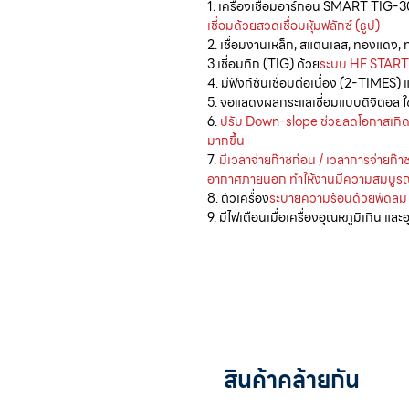
1. เครื่องเชื่อมอาร์กอน SMART TIG-30
เชื่อมด้วยสวดเชื่อมหุ้มฟลักซ์ (ธูป)
2. เชื่อมงานเหล็ก, สแตนเลส, ทองแดง, ท
3 เชื่อมทิก (TIG) ด้วย
ระบบ HF START
4. มีฟังก์ชันเชื่อมต่อเนื่อง (2-TIMES
5. จอแสดงผลกระแสเชื่อมแบบดิจิตอล ใช
6.
ปรับ Down-slope ช่วยลดโอกาสเกิดการ
มากขึ้น
7.
มีเวลาจ่ายก๊าซก่อน / เวลาการจ่ายก๊า
อากาศภายนอก ทำให้งานมีความสมบูรณ์ม
8. ตัวเครื่อง
ระบายความร้อนด้วยพัดลม
9. มีไฟเตือนเมื่อเครื่องอุณหภูมิเกิน แ
สินค้าคล้ายกัน