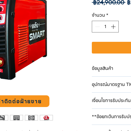
รา
 ฿24,900.00 
฿
ปก
จำนวน
*
ข้อมูลสินค้า
แรงดันไฟฟ้าด้านเข้า
อุปกรณ์มาตรฐาน T
กำลังไฟฟ้าด้านเข้า 1
กระแสไฟเชื่อม 10
ปืนเชื่อมทิก #26 ย
วัฎจักรการทำงาน 
เงื่อนไขการรับประกัน
้าติดต่อฝ่ายขาย
คีมจับชิ้นงาน + สายเ
แรงดันไฟจ่ายขณะไร
คีมจับลวดเชื่อม + ส
ความหนาแนะนำ MS 1
1. บริษัท ดี.เอ็นเตอร์ไ
ตัวปรับก๊าซอาร์กอน
**ข้อยกเว้นการรับป
ขนาด กว้าง x ลึก x 
จากวันที่ซื้อสินค้า โดย
สายลมไนล่อน ยาว 3
น้ำหนัก 14.5 กก.
วิสัยและเป็นการชำรุด บก
แบ็คแค็บยาว สั้น
1. มีการแก้ไข ดัดแปลง ซ
ให้การรับประกันมีความส