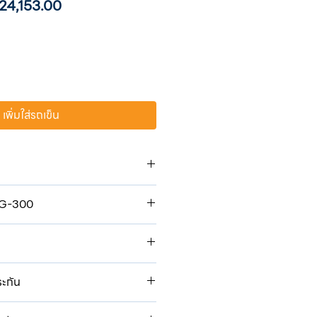
คา
ราคา
24,153.00
ติ
ขาย
ลด
เพิ่มใส่รถเข็น
 220 โวลท์
IG-300
0.2 เควีเอ
 - 300
าว 7 ม. (Air-Cooled)
60 %
ชื่อมยาว 3 ม.
้ภาระ 62 โวลท์
ายเชื่อมยาว 3 ม.
.0 - 8.0 มม./SS 1.0 - 8.0 มม.
พรส์ จำกัด ขอรับประกันคุณภาพสินค้านับ
ระกัน
สูง 22 x 51.5 x 40 ซม.
สินค้าต้องใช้งานอย่างถูกต้องตามปกติ
 ม.
พร่อง เนื่องจากการผลิตเท่านั้น เพื่อ
่อมแซมอุปกรณ์ หรือชิ้นส่วนโดยช่างที่
มบูรณ์ ให้ตัวแทนจำหน่าย/ผู้ซื้อกรอก