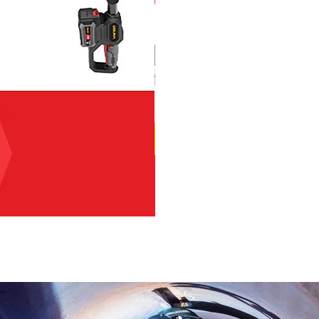
OSUKA เครื่องตัดแต่งพุ่มไม้ไร้ส
ราคา
฿2,590.00