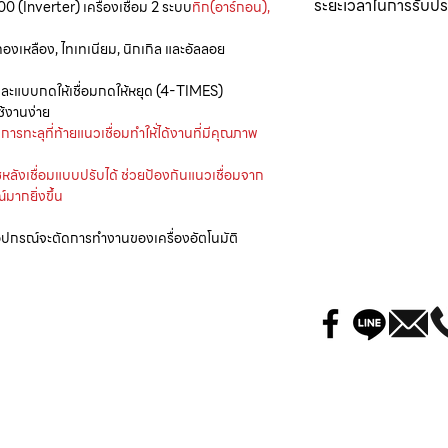
ระยะเวลาในการรับปร
คอลเลต Ø1.6,2.4 ม
0 (Inverter) เครื่องเชื่อม 2 ระบบ
ทิก(อาร์กอน),
มิใช่ช่างของบริษัท หรื
ข้อมูลลงในใบรับประกันโ
คอลเลตบอดี้ Ø1.6,2
ใบรับประกันส่วนที่ 2 ไว้
เครื่องเชื่อมอาร์กอน
รุ่
ปลอกอาร์กอน No. 5
องเหลือง, ไทเทเนียม, นิกเกิล และอัลลอย
2. ความเสียหายโดยเจตนาทำ
บริษัท
รับประกันตัวเครื่อง 
ลวดทังสเตนผสม Ø1.
ตกหล่น ประมาท อุบัติเห
) และแบบกดให้เชื่อมกดให้หยุด (4-TIMES)
ทำความเสียหาย
2. การรับประกันจะครอบค
้งานง่าย
หายโดยช่างผู้ชำนาญกา
ทะลุที่ท้ายแนวเชื่อมทำให้่ได้งานที่มีคุณภาพ
3. ความเสียหายใดๆ เนื่
บริษัทมีกรรมสิทธิ์ในชิ้
ครบเฟส ไฟลัดวงจร การต
การรับประกันนี้
ซหลังเชื่อมแบบปรับได้ ช่วยป้องกันแนวเชื่อมจาก
เล็กกว่าพิกัดในการทำง
ากยิ่งขึ้น
3. ผู้ซื้อต้องแสดงบัตร
4. การรับประกันมิได้ร
แก่ช่างของบริษัททุกครั้
ละอุปกรณ์จะตัดการทำงานของเครื่องอัตโนมัติ
อุปกรณ์ที่เสื่อมอายุจา
ค่าใช้จ่ายในการซ่อมปกต
สายเชื่อม คีม/ปืนที่เป็
อุปกรณ์สิ้นเปลืองต่างๆ 
4. การรับประกันนี้ เป็น
เช่น คอนเทคเตอร์ รีเลย์
ค่าแรงเท่านั้น ไม่รวมถึ
หมายเหตุ :
บริการนอกสถานที่ ค่
(*) การรับประกันในหม
แผงวงจรควบคุม, ชุดความ
5. ความรับผิดชอบทั้งหล
โซลินอยด์ (วาล์วไฟฟ้า), 
ตรงและทางอ้อม อันเกิดข
การรับประกัน
5. การใช้เครื่องเกินกำล