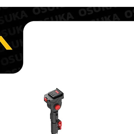
แคตตาล๊อค หรือผิดไป
6. การรับประกันและการ
สามารถส่งรายละเอียดคว
6. การเสื่อมชำรุดเนื่อ
ได้ที่
สภาพแวดล้อม ผุกร่อน สีจ
อีเมล์ :
weld.master.o
สมควร การเสื่อมสภาพ
โทรสาร +66-2420-9
เราจะให้คำแนะนำที่จำเ
ต้องส่งกลับสินค้า ต้อ
บริการผลิตภัณฑ์ก่อนส่ง