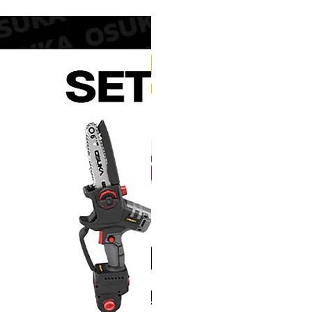
จากคำแนะนำของตัวแทนจำหน่าย
บริการแก่ลูกค้าในต่างประเทศ ท่าน
ามเสียหายมาให้ฝ่ายบริการผลิตภัณฑ์
งจากขาดการบำรุงรักษา เช่น เกิดสนิมจาก
าง เพราะสารเคมี หรือวางในที่ที่ไม่
nline@gmail.com
ตามการใช้งานปกติ
965
ป็นในการแก้ไขปัญหา หากมีความจำเป็น
งได้รับการตอบรับเป็นเอกสารจากฝ่าย
กลับทุกครั้ง