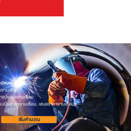
OSUKA เครื่องตัดแต่งพุ่มไม้ไร้ส
ราคา
฿2,590.00
 รูปแบบ
รงานเชื่อม
ารประมูลงานเชื่อม
เมินราคางานเชื่อม, เสนอราคางานเชื่อม
เริ่มคำนวณ