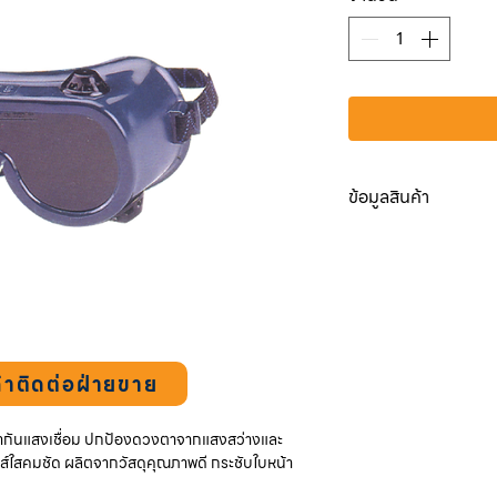
ข้อมูลสินค้า
Item
WG-204A fix
Materials
ตัวแว่นต
ระหว่างสวมใส่เลนส
shade # 5 )
Standards
มีรูระ
้าติดต่อฝ่ายขาย
ากันแสงเชื่อม ปกป้องดวงตาจากแสงสว่างและ
นส์ใสคมชัด ผลิตจากวัสดุคุณภาพดี กระชับใบหน้า