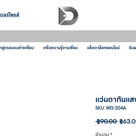
เตอร์ไพรส์
กสูตรอบรมช่างเชื่อม
เกร็ดความรู้งานเชื่อม
แค็ตตาล็อกออนไลน์
รับ
แว่นตากันแ
SKU: WG-204A
ราคา
 ฿90.00 
฿63.0
ปกติ
จำนวน
*