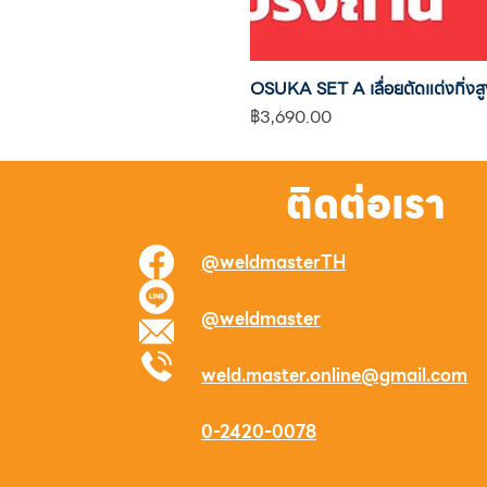
OSUKA SET A เลื่อยตัดแต่งกิ
ราคา
฿3,690.00
ติดต่อเรา
@weldmasterTH
@weldmaster
weld.master.online@gmail.com
0-2420-0078