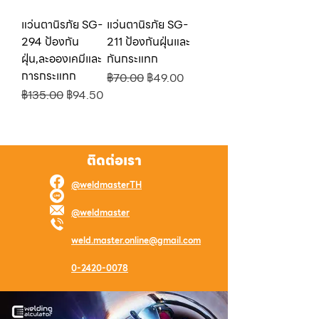
แว่นตานิรภัย SG-
แว่นตานิรภัย SG-
294 ป้องกัน
211 ป้องกันฝุ่นและ
ฝุ่น,ละอองเคมีและ
กันกระแทก
การกระแทก
ราคาปกติ
ราคาขายลด
฿70.00
฿49.00
ราคาปกติ
ราคาขายลด
฿135.00
฿94.50
ติดต่อเรา
@weldmasterTH
@weldmaster
weld.master.online@gmail.com
0-2420-0078