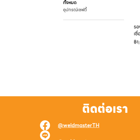
ทั้งหมด
อุปกรณ์เซฟตี้
รอ
เชื
รา
฿1
ติดต่อเรา
@weldmasterTH