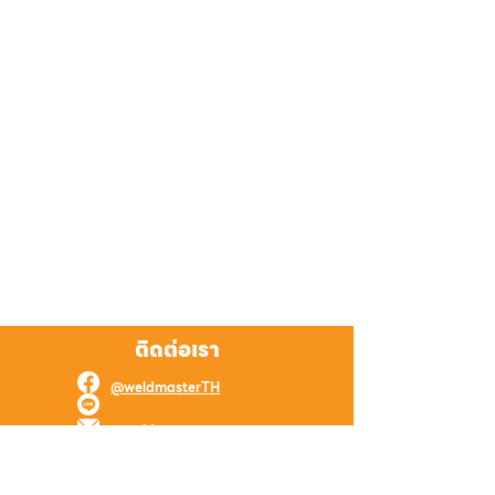
ติดต่อเรา
@weldmasterTH
@weldmaster
weld.master.online@gmail.com