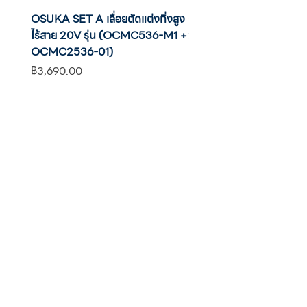
OSUKA SET A เลื่อยตัดแต่งกิ่งสูง
OSUKA เครื่องตัดแต่งพุ่มไ
ไร้สาย 20V รุ่น (OCMC536-M1 +
20V รุ่น OCHT436-M1 พ
OCMC2536-01)
แบต
ราคา
ราคา
฿3,690.00
฿2,590.00