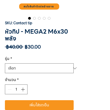
สนใจสินค้าติดต่อฝ่ายขาย
SKU: Contact tip
หัวทิป - MEGA2 M6x30
พลัง
ราคา
ราคา
 ฿40.00 
฿30.00
ปกติ
ขาย
ลด
รุ่น
*
จำนวน
*
เพิ่มใส่รถเข็น