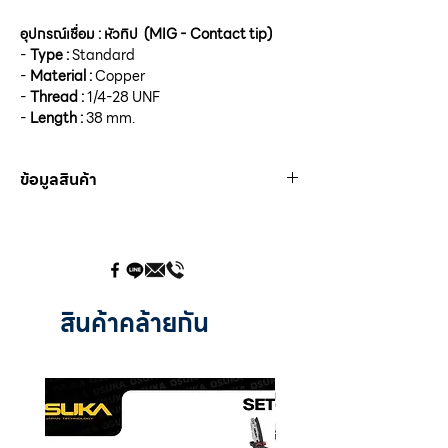
อุปกรณ์เชื่อม : หัวทิป (MIG - Contact tip)
-
Type :
Standard
-
Material :
Copper
-
Thread :
1/4-28 UNF
-
Length :
38 mm.
ข้อมูลสินค้า
PMT 0308
Wide :
0.8 mm.
PMT 0309
Wide :
0.9 mm.
PMT 0310
สินค้าคล้ายกัน
Wide :
1.0 mm.
PMT 0312
Wide :
1.2 mm.