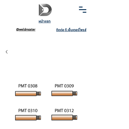
หน้าแรก
@weldmaster
ติดต่อ ดี.เอ็นเตอร์ไพรส์