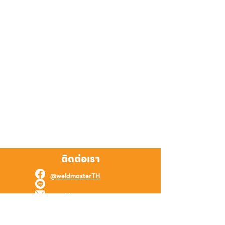
ติดต่อเรา
@weldmasterTH
@weldmaster
weld.master.online@gmail.com