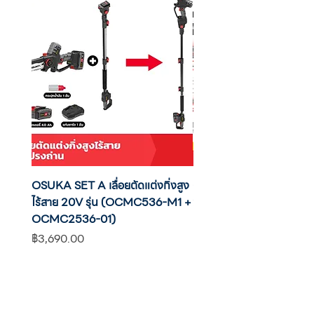
OSUKA SET A เลื่อยตัดแต่งกิ่งสูง
OSUKA เครื่องตัดแต่งพุ่มไ
ไร้สาย 20V รุ่น (OCMC536-M1 +
20V รุ่น OCHT436-M1 พ
OCMC2536-01)
แบต
ราคา
ราคา
฿3,690.00
฿2,590.00