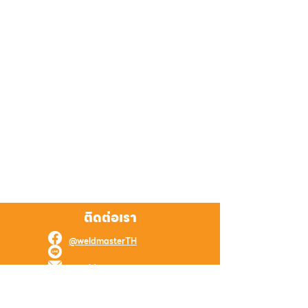
ติดต่อเรา
@weldmasterTH
@weldmaster
weld.master.online@gmail.com