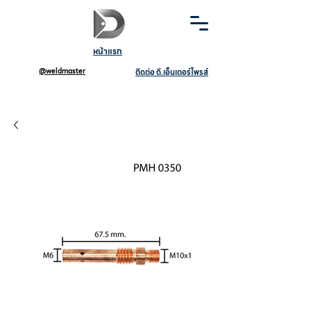
หน้าแรก
@weldmaster
ติดต่อ ดี.เอ็นเตอร์ไพรส์