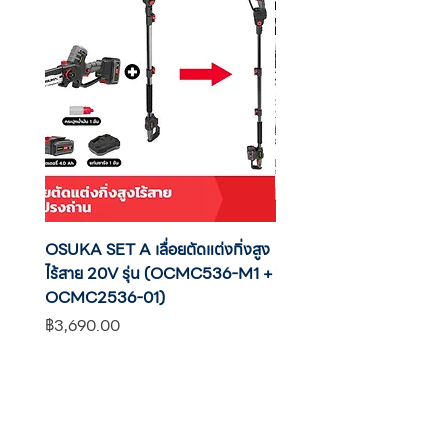
OSUKA SET A เลื่อยตัดแต่งกิ่งสูง
OSUKA เครื่องตัดแต่งพุ่มไ
ไร้สาย 20V รุ่น (OCMC536-M1 +
20V รุ่น OCHT436-M1 พ
OCMC2536-01)
แบต
ราคา
ราคา
฿3,690.00
฿2,590.00