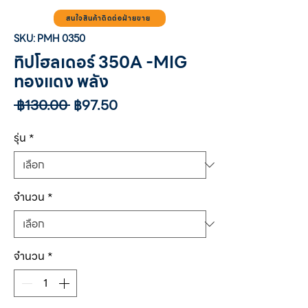
สนใจสินค้าติดต่อฝ่ายขาย
SKU: PMH 0350
ทิปโฮลเดอร์ 350A -MIG
ทองแดง พลัง
ราคา
ราคา
 ฿130.00 
฿97.50
ปกติ
ขาย
ลด
รุ่น
*
จำนวน
*
จำนวน
*