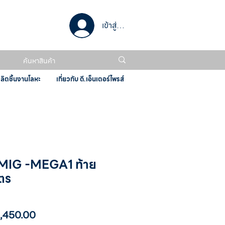
เข้าสู่ระบบ
ผลิตชิ้นงานโลหะ
เกี่ยวกับ ดี.เอ็นเตอร์ไพรส์
ม MIG -MEGA1 ท้าย
มตร
า
ราคา
,450.00