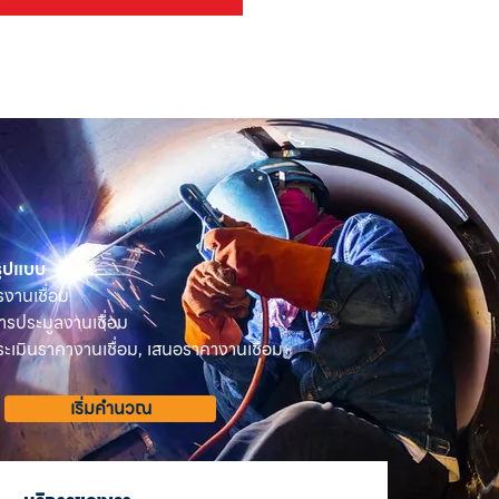
OSUKA เครื่องตัดแต่งพุ่มไม้ไร้ส
ราคา
฿2,590.00
 รูปแบบ
รงานเชื่อม
ารประมูลงานเชื่อม
เมินราคางานเชื่อม, เสนอราคางานเชื่อม
เริ่มคำนวณ