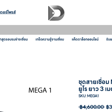
เตอร์ไพรส์
กสูตรอบรมช่างเชื่อม
เกร็ดความรู้งานเชื่อม
แค็ตตาล็อกออนไลน์
รับ
ชุดสายเชื่อ
ยูโร ยาว 3 เ
SKU: MEGA1
ราค
 ฿4,600.00 
฿3