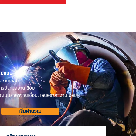
OSUKA เครื่องตัดแต่งพุ่มไม้ไร้ส
ราคา
฿2,590.00
 รูปแบบ
รงานเชื่อม
ารประมูลงานเชื่อม
เมินราคางานเชื่อม, เสนอราคางานเชื่อม
เริ่มคำนวณ