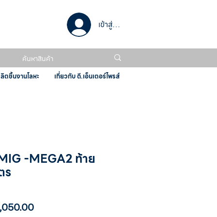
เข้าสู่ระบบ
ผลิตชิ้นงานโลหะ
เกี่ยวกับ ดี.เอ็นเตอร์ไพรส์
ม MIG -MEGA2 ท้าย
มตร
า
ราคา
,050.00