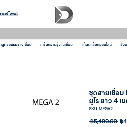
เตอร์ไพรส์
กสูตรอบรมช่างเชื่อม
เกร็ดความรู้งานเชื่อม
แค็ตตาล็อกออนไลน์
รับ
ชุดสายเชื่อ
ยูโร ยาว 4 เ
SKU: MEGA2
ราค
 ฿5,400.00 
฿4