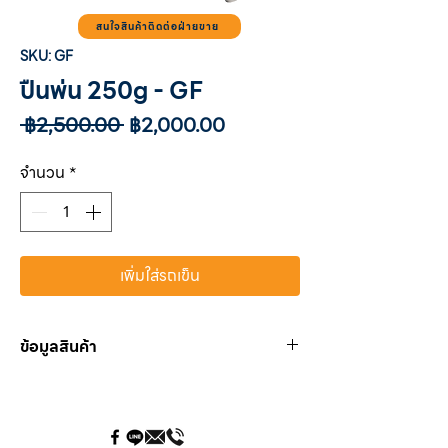
สนใจสินค้าติดต่อฝ่ายขาย
SKU: GF
ปืนพ่น 250g - GF
ราคา
ราคา
 ฿2,500.00 
฿2,000.00
ปกติ
ขาย
ลด
จำนวน
*
เพิ่มใส่รถเข็น
ข้อมูลสินค้า
Paint spray gun with nylon gravity feed
cup, drop-catching device and M10x1
thread
Paint quantity regulator