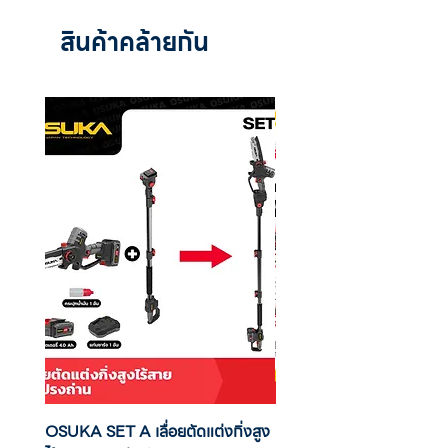
Zamak 11/A connector for spray gun air
สินค้าคล้ายกัน
supply
Available with conventional painting
system
Packaged in box
ø 1.2
CUP 250 CC
OSUKA SET A เลื่อยตัดแต่งกิ่งสูง
OSUKA เครื่องตัดแต่งพุ่มไ