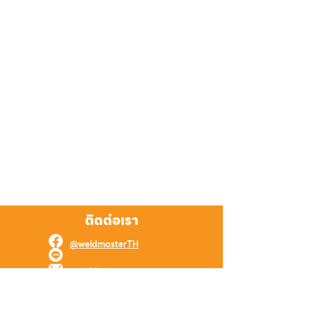
ติดต่อเรา
@weldmasterTH
@weldmaster
weld.master.online@gmail.com