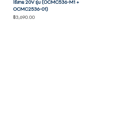
ไร้สาย 20V รุ่น (OCMC536-M1 +
20V รุ่น OCHT436-M1 พ
OCMC2536-01)
แบต
ราคา
ราคา
฿3,690.00
฿2,590.00