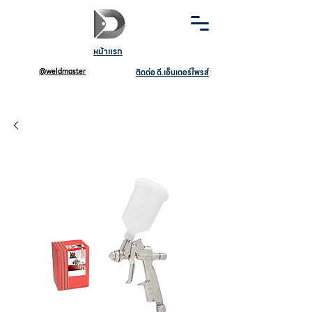
หน้าแรก
@weldmaster
ติดต่อ ดี.เอ็นเตอร์ไพรส์