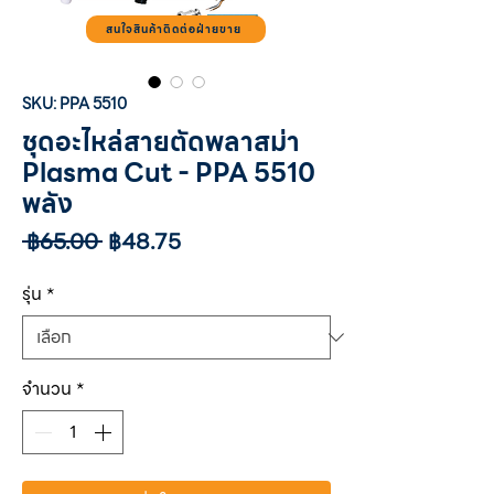
สนใจสินค้าติดต่อฝ่ายขาย
SKU: PPA 5510
ชุดอะไหล่สายตัดพลาสม่า
Plasma Cut - PPA 5510
พลัง
ราคา
ราคา
 ฿65.00 
฿48.75
ปกติ
ขาย
ลด
รุ่น
*
จำนวน
*