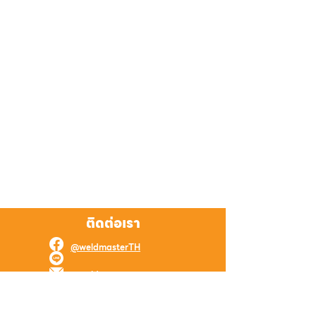
ติดต่อเรา
@weldmasterTH
@weldmaster
weld.master.online@gmail.com