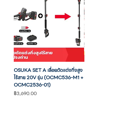
OSUKA SET A เลื่อยตัดแต่งกิ่งสูง
OSUKA เครื่องตัดแต่งพุ่มไ
ไร้สาย 20V รุ่น (OCMC536-M1 +
20V รุ่น OCHT436-M1 พ
OCMC2536-01)
แบต
ราคา
ราคา
฿3,690.00
฿2,590.00