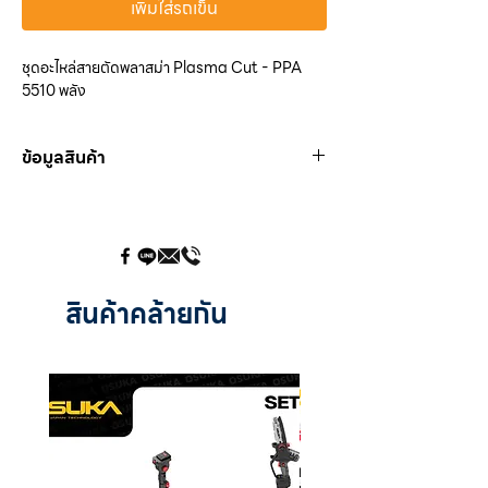
เพิ่มใส่รถเข็น
ชุดอะไหล่สายตัดพลาสม่า Plasma Cut - PPA
5510 พลัง
ข้อมูลสินค้า
PPF 0510 :
ด้ามตัดพลาสมา SG-51
PBW 0305 :
ไกปืน
PBX 0625
:
ไมโครสวิตซ์
PBX 0408 :
ข้อต่อควบคุม 2-pin
PBW 0310 :
ข้อต่อท้ายด้ามจับ
สินค้าคล้ายกัน
PPN 0510 :
ปลอกพลาสมา SG-51
PPN 0511 :
ปลอกพลาสมา(เซรามิก) SG-51
PPT 0512 :
ทิปหัวตัดพลาสมา SG-51
ขนาด (⌀) :
1.2 mm.
ความยาว :
24 mm.
PPD 0510 :
แหวนเซรามิก พลาสมา SG-51
PPE 0510 :
อิเลคโทรด SG-51
ความยาว :
29.5 mm.