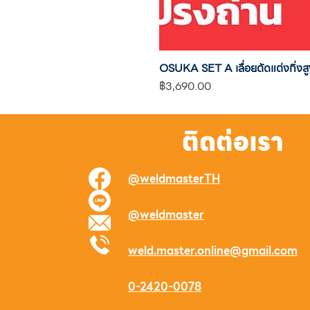
OSUKA SET A เลื่อยตัดแต่งกิ
ราคา
฿3,690.00
ติดต่อเรา
@weldmasterTH
@weldmaster
weld.master.online@gmail.com
0-2420-0078