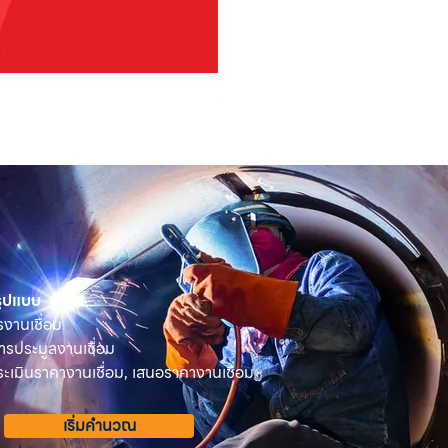
OSUKA เครื่องตัดแต่งพุ่มไม้ไร้ส
ราคา
฿2,590.00
 รูปแบบ
รงานเชื่อม
ารประมูลงานเชื่อม
เมินราคางานเชื่อม, เสนอราคางานเชื่อม
เริ่มคำนวณ