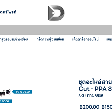
เตอร์ไพรส์
กสูตรอบรมช่างเชื่อม
เกร็ดความรู้งานเชื่อม
แค็ตตาล็อกออนไลน์
รับ
ชุดอะไหล่สา
Cut - PPA 8
SKU: PPA 8505
ราคา
 ฿200.00 
฿15