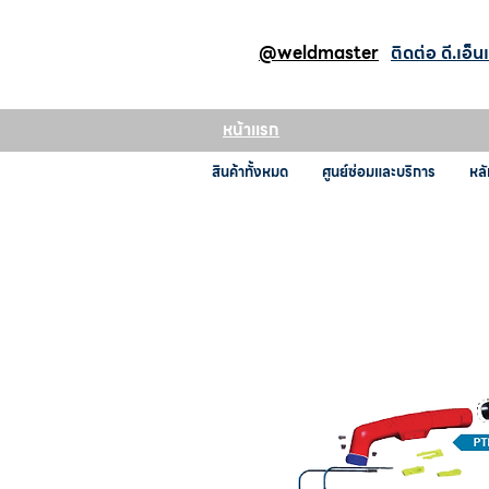
@weldmaster
ติดต่อ ดี.เอ็น
หน้าแรก
สินค้าทั้งหมด
ศูนย์ซ่อมและบริการ
หลั