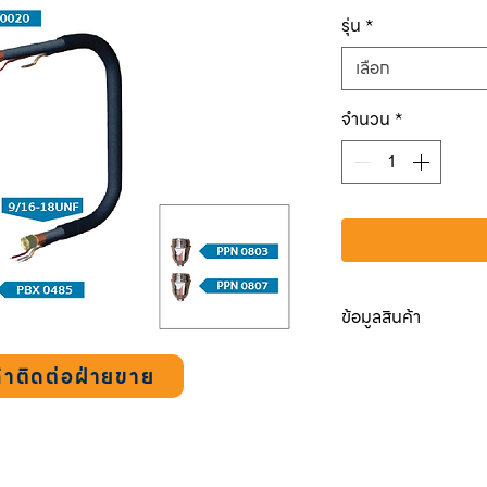
ปกติ
รุ่น
*
เลือก
จำนวน
*
ข้อมูลสินค้า
PPA 8505
ชุดสายต
้าติดต่อฝ่ายขาย
PPF 1070
ด้ามตัด
PBX 0020
ไกปืน
PBX 0485
ข้อต่อค
PTP 0000
ด้ามจับ
PBW 0310
ข้อต่อท