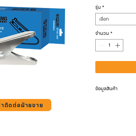
ปกติ
รุ่น
*
เลือก
จำนวน
*
ข้อมูลสินค้า
ST-GC-300
้าติดต่อฝ่ายขาย
กระแส
300 A
ความยาว
170 mm
น้ำหนัก
0.25 kg
ST-GC-500
กระแส
600 A