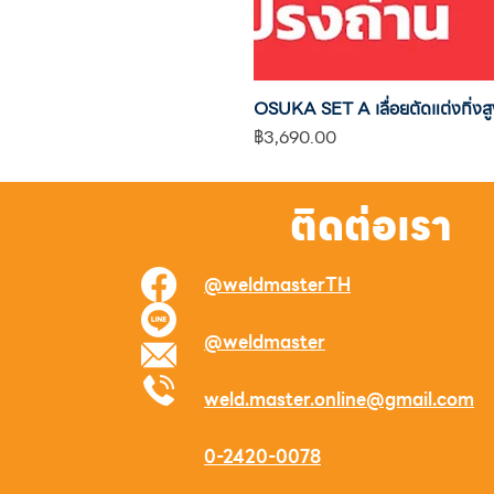
OSUKA SET A เลื่อยตัดแต่งกิ
ราคา
฿3,690.00
ติดต่อเรา
@weldmasterTH
@weldmaster
weld.master.online@gmail.com
0-2420-0078