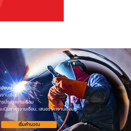
OSUKA เครื่องตัดแต่งพุ่มไม้ไร้ส
ราคา
฿2,590.00
 รูปแบบ
รงานเชื่อม
ารประมูลงานเชื่อม
เมินราคางานเชื่อม, เสนอราคางานเชื่อม
เริ่มคำนวณ