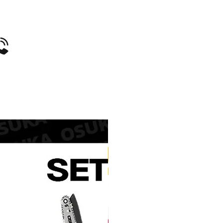
ed
ed