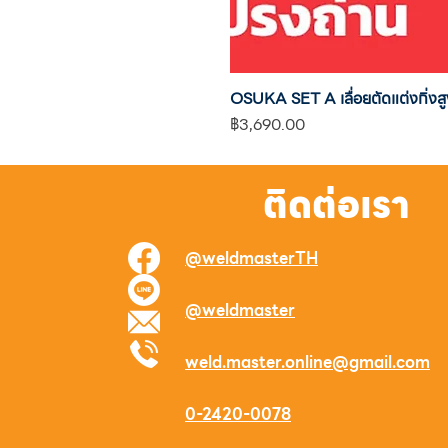
OSUKA SET A เลื่อยตัดแต่งกิ
ราคา
฿3,690.00
ติดต่อเรา
@weldmasterTH
@weldmaster
weld.master.online@gmail.com
0-2420-0078