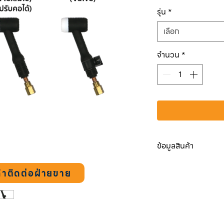
ปกติ
รุ่น
*
เลือก
จำนวน
*
ข้อมูลสินค้า
PTF 1700
้าติดต่อฝ่ายขาย
Type
Standard
Cooling
Air-Cool
Packing
1
TIG 17
✔️
PTF 1701