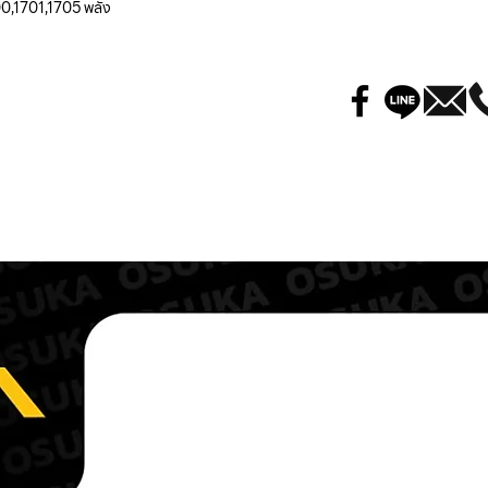
00,1701,1705 พลัง
Type
Flexible
Cooling
Air-Cool
Packing
1
TIG 17
✔️
PTF 1705
Type
Valve
Cooling
Air-Cool
Packing
1
TIG 17
✔️