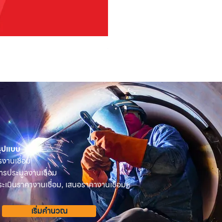
OSUKA เครื่องตัดแต่งพุ่มไม้ไร้ส
ราคา
฿2,590.00
 รูปแบบ
รงานเชื่อม
ารประมูลงานเชื่อม
เมินราคางานเชื่อม, เสนอราคางานเชื่อม
เริ่มคำนวณ