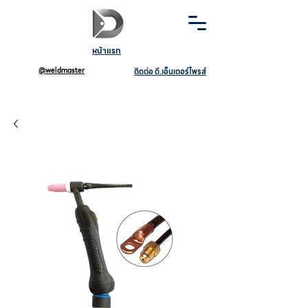
หน้าแรก
@weldmaster
ติดต่อ ดี.เอ็นเตอร์ไพรส์