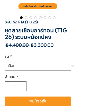
สนใจสินค้าติดต่อฝ่ายขาย
SKU: 52-PTA (TIG 26)
ชุดสายเชื่อมอาร์กอน (TIG
26) ระบบหม้อแปลง
ราคา
ราคา
 ฿4,400.00 
฿3,300.00
ปกติ
ขาย
ลด
รุ่น
*
จำนวน
*
เพิ่มใส่รถเข็น