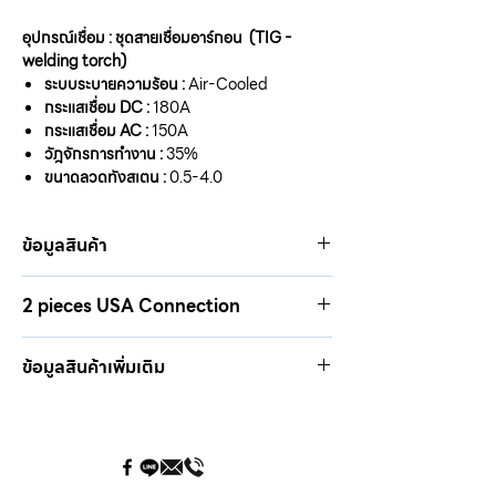
อุปกรณ์เชื่อม : ชุดสายเชื่อมอาร์กอน (TIG -
welding torch)
ระบบระบายความร้อน
:
Air-Cooled
กระแสเชื่อม DC :
180A
กระแสเชื่อม AC :
150A
วัฎจักรการทำงาน
:
35%
ขนาดลวดทังสเตน :
0.5-4.0
ข้อมูลสินค้า
2 pieces USA Connection
PTA 2641 (TIG 26)
ความยาว
: 4M
5/8" 18 UNF RH
2 pieces USA
✔️
ข้อมูลสินค้าเพิ่มเติม
PTA 2681 (TIG 26)
ความยาว
: 8M
อะไหล่ทุกชิ้น ผลิตจากเครื่องจักรที่ได้มาตรฐาน
2 pieces USA
✔️
เพื่อให้ได้ชิ้นงานที่มีคุณภาพ
หัวเชื่อมอาร์กอน คุณภาพสูงทนความร้อนสูง
ทนทานต่อการใช้งาน