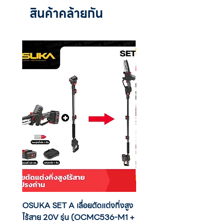
ด้ามจับแข็งแรง กะทัดรัด กระชับมือ สวิตช์มี
สินค้าคล้ายกัน
ความแข็งแรง ทนทาน และมีอายุการใช้งานที่
ยาวนาน
Ball Joint ท้ายด้าม ช่วยให้เกิดความคล่องตัว
ขณะเชื่อม
ข้อต่อทำจากวัสดุอย่างดี คุณภาพสูงเหมาะ
สำหรับเครื่องเชื่อมทุกประเภท
OSUKA SET A เลื่อยตัดแต่งกิ่งสูง
OSUKA เครื่องตัดแต่งพุ่มไ
ไร้สาย 20V รุ่น (OCMC536-M1 +
20V รุ่น OCHT436-M1 พ