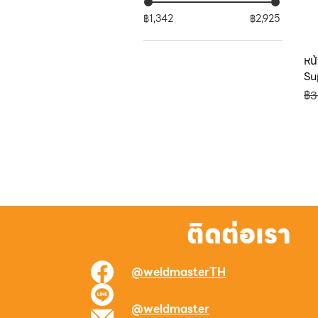
฿1,342
฿2,925
หน้
Su
รา
฿3
ติดต่อเรา
@weldmasterTH
@weldmaster