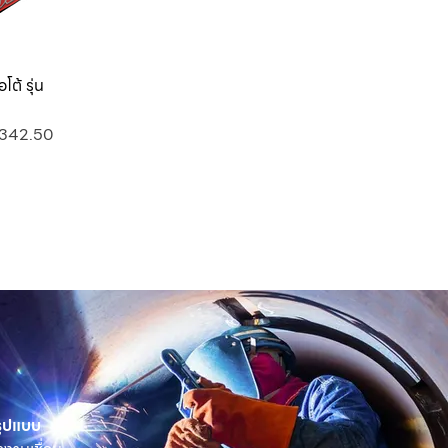
โต้ รุ่น
ด่วน
คาขายลด
,342.50
 รูปแบบ