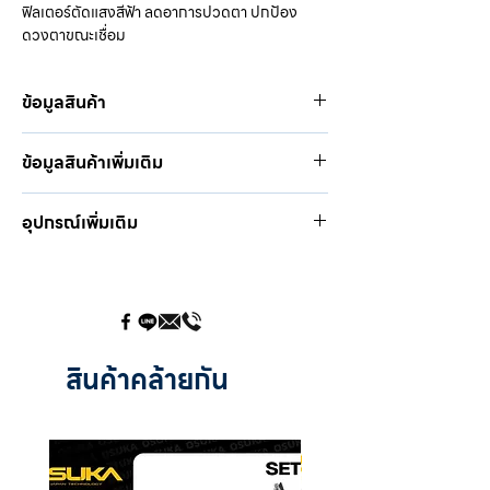
ฟิลเตอร์ตัดแสงสีฟ้า ลดอาการปวดตา ปกป้อง
ดวงตาขณะเชื่อม
ข้อมูลสินค้า
ขนาดเลนส์
92.5 x 42.5 mm.
ข้อมูลสินค้าเพิ่มเติม
ความเข้มของกระจกสถานะสว่าง
DIN 4
ความเข้มของกระจกสถานะมืด
DIN 9 - 13
ขนาดความกว้างของเลนส์
ระดับการป้องกันรังสี
UV/IR DIN 16
อุปกรณ์เพิ่มเติม
หน้าจอ LCD คู่
เวลาสถานะจากมืดไปสว่าง
0.2s - 1s
ระดับเฉดสี
จำนวนเซนเซอร์
2 Sensor
เลนส์ใสด้านนอก 100.-
ปรับความไว
วัสดุของหน้ากาก
High - Impact
เลนส์ใสด้านใน 60.-
โหมดการทำงาน
resistant Plastic/Polyamide (Nylon)
ระบบเซนเซอร์
น้ำหนักของหน้ากาก + เลนส์
500 g.
เฉดระดับ 4
สีเสมือนจริง
สินค้าคล้ายกัน