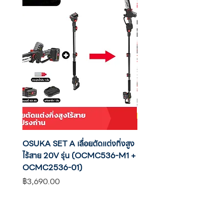
OSUKA SET A เลื่อยตัดแต่งกิ่งสูง
OSUKA เครื่องตัดแต่งพุ่มไ
ไร้สาย 20V รุ่น (OCMC536-M1 +
20V รุ่น OCHT436-M1 พ
OCMC2536-01)
แบต
ราคา
ราคา
฿3,690.00
฿2,590.00