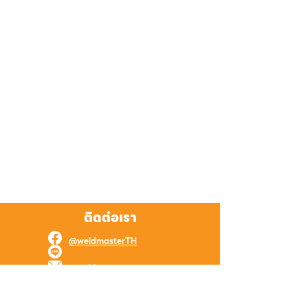
ติดต่อเรา
@weldmasterTH
@weldmaster
weld.master.online@gmail.com