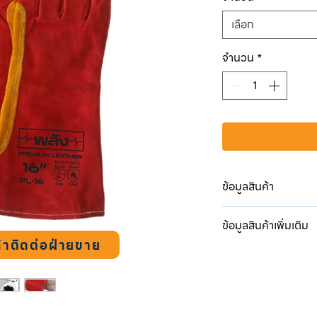
เลือก
จำนวน
*
ข้อมูลสินค้า
PL-16
ข้อมูลสินค้าเพิ่มเติม
วัสดุ :
หนังวัวแท้ เกร
้าติดต่อฝ่ายขาย
หนัง :
หนังวัวเกรด 
ซับ 2 ชั้น เพิ่มควา
ความยาว :
16 นิ
เย็บตะเข็บตามแนวมื
ซับด้านใน :
ผ้าใบและ
ซับในทำจาก Cotton
ชนิดด้าย :
เคฟล่าร์
ระบายความร้อนได้ดี
*เสริมหนังเพิ่มบริเวณอ
ทนความร้อนจากสะเ