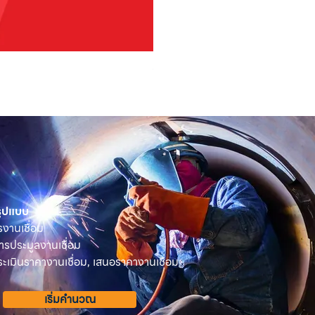
OSUKA เครื่องตัดแต่งพุ่มไม้ไร้ส
ราคา
฿2,590.00
 รูปแบบ
รงานเชื่อม
ารประมูลงานเชื่อม
เมินราคางานเชื่อม, เสนอราคางานเชื่อม
เริ่มคำนวณ