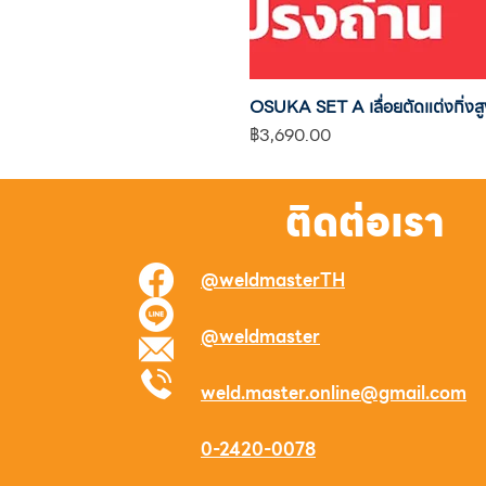
OSUKA SET A เลื่อยตัดแต่งกิ
ราคา
฿3,690.00
ติดต่อเรา
@weldmasterTH
@weldmaster
weld.master.online@gmail.com
0-2420-0078