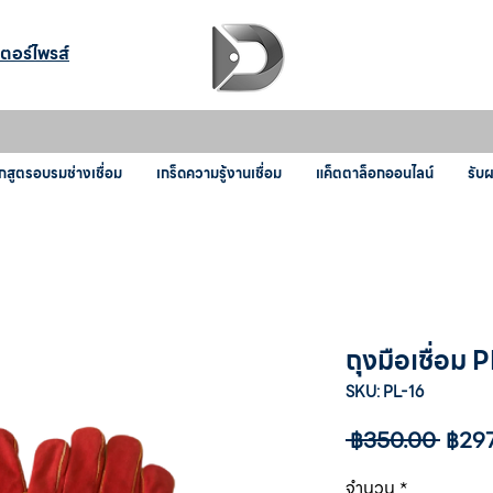
เตอร์ไพรส์
กสูตรอบรมช่างเชื่อม
เกร็ดความรู้งานเชื่อม
แค็ตตาล็อกออนไลน์
รับ
ถุงมือเชื่อม 
SKU: PL-16
ราคา
 ฿350.00 
฿29
ปกติ
จำนวน
*