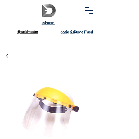
หน้าแรก
@weldmaster
ติดต่อ ดี.เอ็นเตอร์ไพรส์