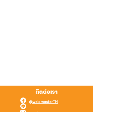
ติดต่อเรา
@weldmasterTH
@weldmaster
weld.master.online@gmail.com