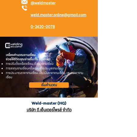
@weldmaster
weld.master.online@gmail.com
0-2420-0078
เครื่องคำนวณงานเชื่อม
ช่วยให้ชีวิตคุณง่ายขึ้น ทั้ง 3 รูปแบบ
การปรับตั้งเครื่องเชื่อม, ตัวแปรงานเชื่อม
การลงทุนงานเชื่อมครั้งแรก, การประมูลงานเชื่อม
การประมาณราคางานเชื่อม, ประเมินราคางานเชื่อม, เสนอราคางาน
เชื่อม
เริ่มคำนวณ
Weld-master (HQ)
บริษัท ดี.เอ็นเตอร์ไพรส์ จำกัด
121/1-5 หมู่ 12 ถ.เพชรเกษม กม. 22 ต.อ้อมน้อย
อ.กระทุ่มแบน จ.สมุทรสาคร,
ประเทศไทย 74130