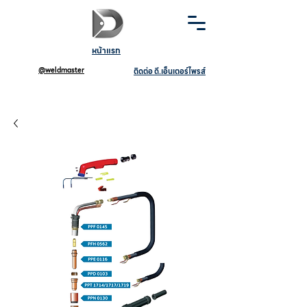
หน้าแรก
@weldmaster
ติดต่อ ดี.เอ็นเตอร์ไพรส์