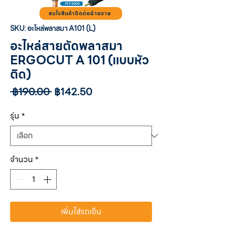
สนใจสินค้าติดต่อฝ่ายขาย
SKU: อะไหล่พลาสมา A101 (L)
อะไหล่สายตัดพลาสมา
ERGOCUT A 101 (แบบหัว
ติด)
ราคา
ราคา
 ฿190.00 
฿142.50
ปกติ
ขาย
ลด
รุ่น
*
จำนวน
*
เพิ่มใส่รถเข็น