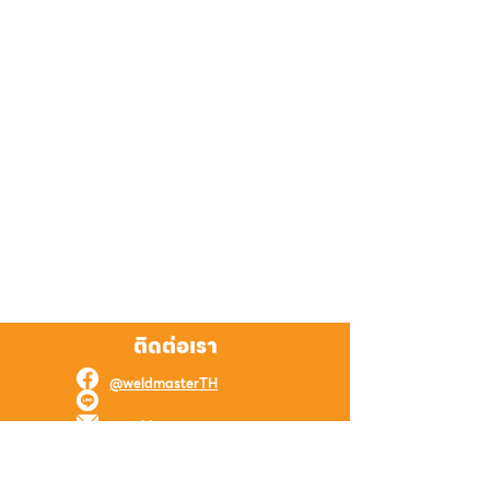
ติดต่อเรา
@weldmasterTH
@weldmaster
weld.master.online@gmail.com