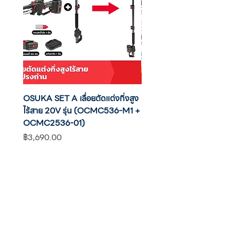
ขนาด (⌀) :
1.9 mm.
ความยาว :
34.8 mm.
PPN 0130 :
ปลอกพลาสมา A 101 (แบบหัวติด)
ความยาว :
42.9 mm.
PCV 0009 :
ฐานรองหัวตัด A 101 (แบบหัวติด)
ความยาว :
38.6 mm.
OSUKA SET A เลื่อยตัดแต่งกิ่งสูง
OSUKA เครื่องตัดแต่งพุ่มไ
ไร้สาย 20V รุ่น (OCMC536-M1 +
20V รุ่น OCHT436-M1 พ
OCMC2536-01)
แบต
ราคา
ราคา
฿3,690.00
฿2,590.00