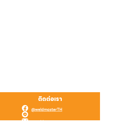
ติดต่อเรา
@weldmasterTH
@weldmaster
weld.master.online@gmail.com