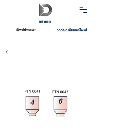
หน้าแรก
@weldmaster
ติดต่อ ดี.เอ็นเตอร์ไพรส์