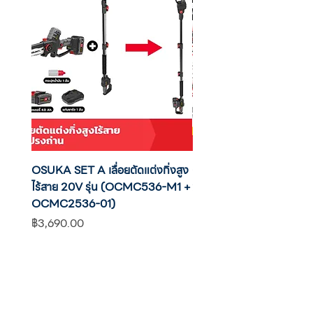
OSUKA SET A เลื่อยตัดแต่งกิ่งสูง
OSUKA เครื่องตัดแต่งพุ่มไ
ไร้สาย 20V รุ่น (OCMC536-M1 +
20V รุ่น OCHT436-M1 พ
OCMC2536-01)
แบต
ราคา
ราคา
฿3,690.00
฿2,590.00