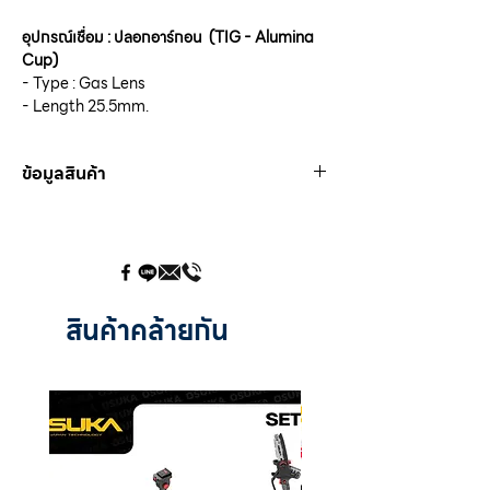
อุปกรณ์เชื่อม : ปลอกอาร์กอน (TIG - Alumina
Cup)
- Type : Gas Lens
- Length 25.5mm.
ข้อมูลสินค้า
PTN 0041
No.4
Size
6.4 mm.
PTN 0043
No.6
สินค้าคล้ายกัน
Size
9.8 mm.